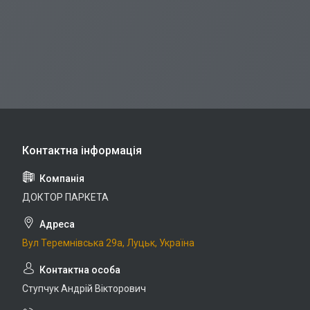
ДОКТОР ПАРКЕТА
Вул Теремнівська 29а, Луцьк, Україна
Ступчук Андрій Вікторович