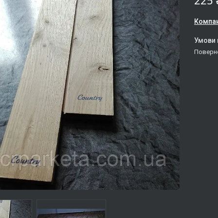
225 
Компан
поверн