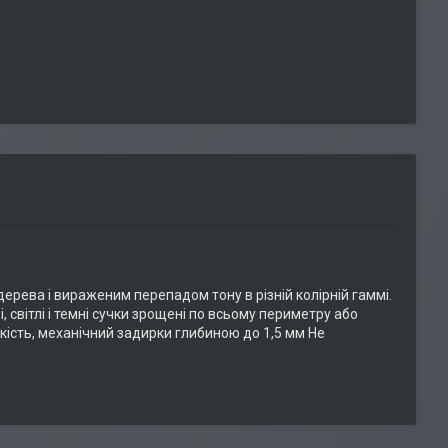
рева і вираженим перепадом тону в різній колірній гаммі.
 світлі і темні сучки зрощені по всьому периметру або
кість, механічний задирки глибиною до 1,5 мм Не