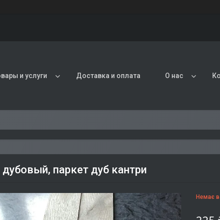
овары и услуги
Доставка и оплата
О нас
К
 дубовый, паркет дуб кантри
Немає в