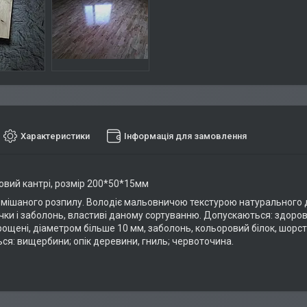
Характеристики
Інформація для замовлення
вий кантрі, розмір 200*50*15мм
змішаного розпилу. Володіє мальовничою текстурою натурального де
чки і заболонь, властиві даному сортуванню. Допускаються: здорові,
рощені, діаметром більше 10 мм, заболонь, кольоровий білок, шорст
ся: вищербини; опік деревини, гниль; червоточина.