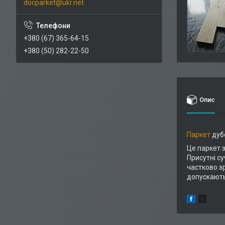
docparket@ukr.net
+380 (67) 365-64-15
+380 (50) 282-22-50
Опис
Паркет
дубо
Це паркет 
Присутні су
частково з
допускають