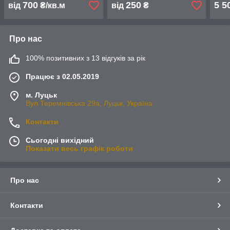
деревянної
фірм
700
250
5 5
від
₴/кв.м
від
₴
Про нас
100% позитивних з 13 відгуків за рік
Працює з 02.05.2019
м. Луцьк
Вул Теремнівська 29а, Луцьк, Україна
Контакти
Сьогодні вихідний
Показати весь графік роботи
Про нас
Контакти